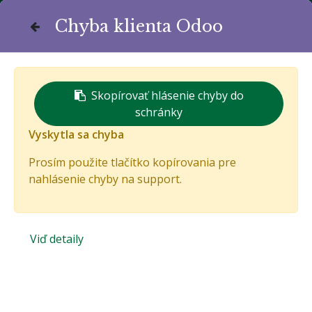
Chyba klienta Odoo
Komunitná stránka života
Bánovčanov
Skopírovať hlásenie chyby do
schránky
Vyskytla sa chyba
Prosím použite tlačítko kopírovania pre
nahlásenie chyby na support.
Váš email
Viď detaily
Resetovať heslo