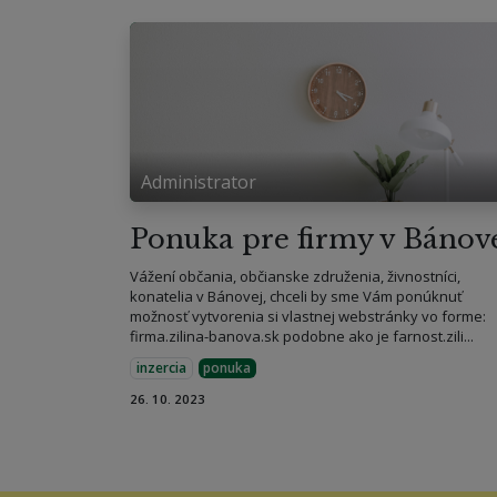
Administrator
Ponuka pre firmy v Bánov
Vážení občania, občianske združenia, živnostníci,
konatelia v Bánovej, chceli by sme Vám ponúknuť
možnosť vytvorenia si vlastnej webstránky vo forme:
firma.zilina-banova.sk podobne ako je farnost.zili...
inzercia
ponuka
26. 10. 2023