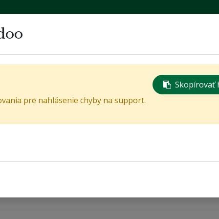
tná stránka života Bánovčanov
doo
Skopírovať 
Domov
Hlavná ponuka
Všetky oznamy
Kontaktujte n
ovania pre nahlásenie chyby na support.
dné oznamy
Výzvy
Inzercia