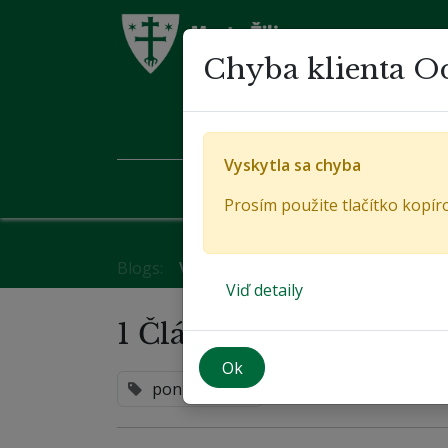
Komuni
Chyba klienta O
Vyskytla sa chyba
Prosím použite tlačítko kopír
Blogs:
Všetko
Udialo sa
Oznamy
Úra
Viď detaily
1 Článok
Ok
ponuka
×