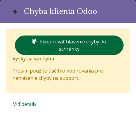
Chyba klienta Odoo
Komunitná stránka života
Bánovčanov
Skopírovať hlásenie chyby do
schránky
Vyskytla sa chyba
Prosím použite tlačítko kopírovania pre
nahlásenie chyby na support.
Viď detaily