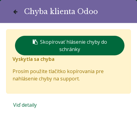
Chyba klienta Odoo
Komunitná stránka života
Bánovčanov
Skopírovať hlásenie chyby do
schránky
Vyskytla sa chyba
Prosím použite tlačítko kopírovania pre
nahlásenie chyby na support.
Email
Viď detaily
Heslo